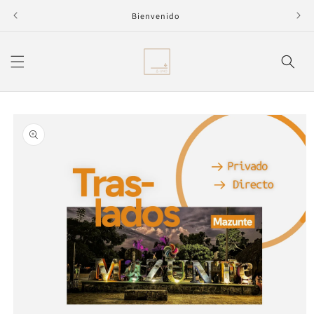
Ir
directamente
Bienvenido
al contenido
Ir
directamente
a la
información
del producto