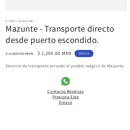
Abrir
elemento
multimedia
A-UNO / WIGOCAR
Mazunte - Transporte directo
1
en
una
desde puerto escondido.
ventana
modal
Precio
Precio
$ 1,200.00 MXN
$ 1,300.00 MXN
Oferta
habitual
de
Servicio de transporte privado al pueblo mágico de Mazunte.
oferta
Contacto Reservas
Presiona Este
Enlace